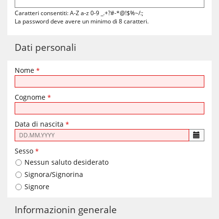
Caratteri consentiti: A-Z a-z 0-9 _.+?#-*@!$%~/:;
La password deve avere un minimo di 8 caratteri.
Dati personali
Nome
*
Cognome
*
Data di nascita
*
Il
seguente
Sesso
*
formato
Nessun saluto desiderato
di
immissione
Signora/Signorina
è
Signore
richiesto:
DD.MM.YYYY
Informazionin generale