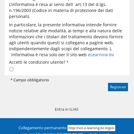
L’informativa è resa ai sensi dell´art.13 del d.lgs.
n.196/2003 (Codice in materia di protezione dei dati
personali).
In particolare, la presente informativa intende fornire
notizie relative alle modalità, ai tempi e alla natura delle
informazioni che i titolari del trattamento devono fornire
agli utenti quando questi si collegano a pagine web,
indipendentemente dagli scopi del collegamento. L
´informativa è resa solo per il sito web
eLearning by
Federazione per il Sociale e la Sanità
; e dei siti da essa
Accetti le condizioni utente?
*
gestiti e non per altri siti web esterni, eventualmente
consultati dall´utente tramite link.
*
Campo obbligatorio
2. Titolare del trattamento dei dati
Il titolare del trattamento dei dati personali è:
Federazione per il Sociale e la Sanitá
Responsabile del trattamento è:
Federazione per il
Sociale e la Sanitá
Entra in ILIAS
Responsabile esterno del trattamento è endo7 GmbH.
3. Luogo del trattamento dei dati
Collegamento permanente
I trattamenti connessi ai servizi web di questo sito hanno