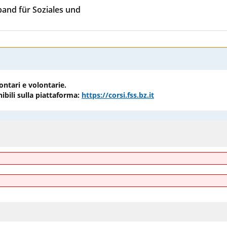
rband für Soziales und
ontari e volontarie.
ibili sulla piattaforma:
https://corsi.fss.bz.it